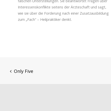
falschen Unterstellungen. Sie beantwortet Fragen über
Interessenskonflikte seitens der Ärzteschaft und sagt,
wie sie über die Forderung nach einer Zusatzausbildung
zum „Fach“ – Heilpraktiker denkt.
Post
Only Five
navigation